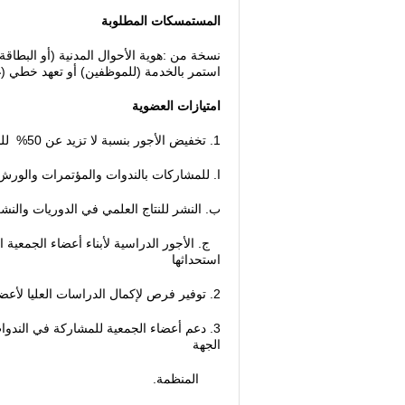
المستمسكات المطلوبة
نسخة من :هوية الأحوال المدنية (أو البطاقة
استمر بالخدمة (للموظفين) أو تعهد خطي (غ
امتيازات العضوية
1. تخفيض الأجور بنسبة لا تزيد عن 50% للحالات الآتية :-
ا. للمشاركات بالندوات والمؤتمرات والورش 
ب. النشر للنتاج العلمي في الدوريات والنش
ج. الأجور الدراسية لأبناء أعضاء الجمعية ال
استحداثها
2. توفير فرص لإكمال الدراسات العليا لأعضاء الجمعية بالتنسيق مع الجهات المعنية قدر المستطاع.
3. دعم أعضاء الجمعية للمشاركة في الند
الجهة
المنظمة.