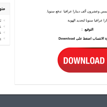
منو
ت
خلا
توقيع :
خ
g
لانتساب اضغط على Download