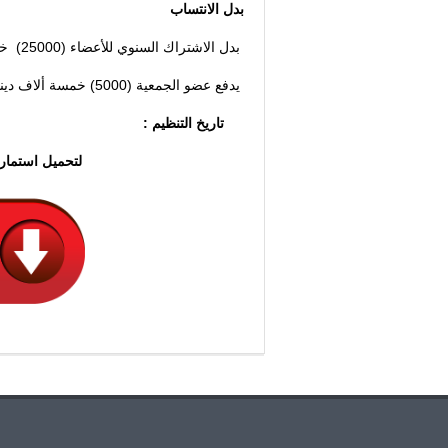
بدل الانتساب
بدل الاشتراك السنوي للأعضاء (25000) خمس وعشرون ألف دينارا عراقيا تدفع سنويا.
يدفع عضو الجمعية (5000) خمسة ألاف دينارا عراقيا سنويا لتجديد الهوية
تاريخ التنظيم : ال
لتحميل استمارة ا