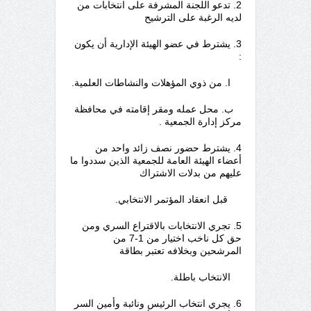
2. تدعو اللجنة المشرفة على انتخابات من
لديه الرغبة على الترشيح
3. يشترط في عضو الهيئة الإدارية أن يكون
:
ا. من ذوي المؤهلات والنشاطات العلمية.
ب. محل عمله ومقر إقامته في محافظة
مركز إدارة الجمعية .
4. يشترط حضور نصف زائد واحد من
أعضاء الهيئة العامة للجمعية الذين سددوا ما
عليهم من بدلات الاشتراك
قبل انعقاد المؤتمر الانتخابي.
5. تجري الانتخابات بالاقتراع السري ومن
حق كل ناخب اختيار من 1-7 من
المرشحين وبخلافه تعتبر بطاقة
الانتخاب باطلة.
6. يجري انتخاب الرئيس ونائبة وأمين السر