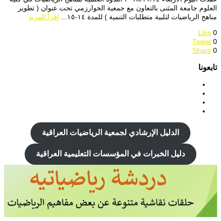
العلوم جامعة المثنى بالتعاون مع جمعية الخوارزمي تحت عنوان ( تطوير
مناهج الرياضيات لتلبية متطلبات التنمية ) للمدة ١٤-١٥...
اقرأ المزيد
Like
0
Tweet
0
Share
0
تابعونا
الدليل الإرشادي
لجمعية الرياضيات العراقية
دليل الخبرات في المؤسسات التعليمية العراقية