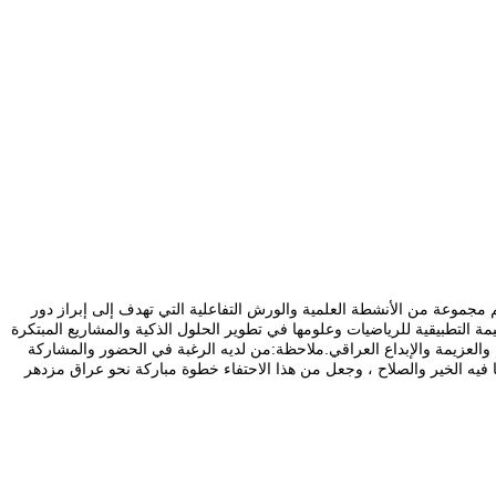
ي لريادة الأعمال 2025″، الذي يُقام خلال الفترة من 10 إلى 16 تشرين الثاني، من خلال تنظيم مجموعة من الأنشطة العلمية والورش التفاعلية التي تهدف إلى إبراز دور
يمة التطبيقية للرياضيات وعلومها في تطوير الحلول الذكية والمشاريع المبتكرة
م والعزيمة والإبداع العراقي.ملاحظة:من لديه الرغبة في الحضور والمشاركة
هيئة وإعداد البرنامج.وفق الله الجميع لما فيه الخير والصلاح ، وجعل من هذا الاحتفاء خطوة مباركة نحو عراق مزدهر