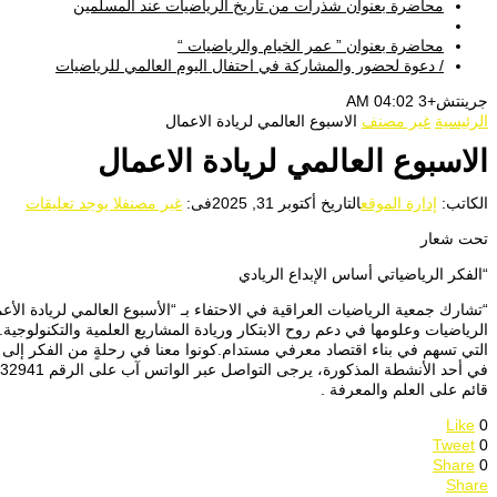
محاضرة بعنوان شذرات من تاريخ الرياضيات عند المسلمين
محاضرة بعنوان ” عمر الخيام والرياضيات “
/ دعوة لحضور والمشاركة في احتفال اليوم العالمي للرياضيات
جرينتش+3 04:02 AM
الرئيسية
غير مصنف
الاسبوع العالمي لريادة الاعمال
الاسبوع العالمي لريادة الاعمال
الكاتب:
إدارة الموقع
التاريخ
أكتوبر 31, 2025
فى:
غير مصنف
لا يوجد تعليقات
تحت شعار
“الفكر الرياضياتي أساس الإبداع الريادي
الرياضيات وعلومها في دعم روح الابتكار وريادة المشاريع العلمية والتكنولوجية
التي تسهم في بناء اقتصاد معرفي مستدام.كونوا معنا في رحلةٍ من الفكر إلى ال
قائم على العلم والمعرفة .
Like
0
Tweet
0
Share
0
Share