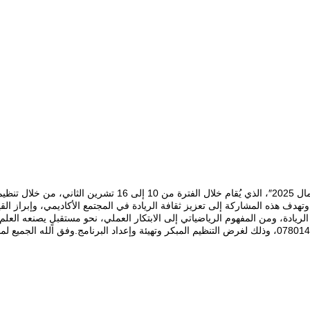
“تشارك جمعية الرياضيات العراقية في الاحتفاء بـ “الأسبوع العالم
.وتهدف هذه المشاركة إلى تعزيز ثقافة الريادة في المجتمع الأكاديمي، وإبراز الق
ريادة، ومن المفهوم الرياضياتي إلى الابتكار العملي، نحو مستقبلٍ يصنعه العل
في أحد الأنشطة المذكورة، يرجى التواصل عبر الواتس آب على الرقم 07801432941، وذلك لغرض التنظيم المبكر وت