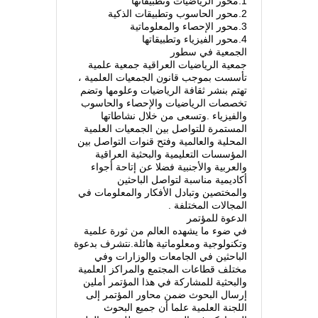
1.محور الرياضيات وتطبيقاتها
2.محور الحاسوب وتطبيقات الذكية
3.محور الإحصاء والمعلوماتية
4.محور الفيزياء وتطبيقاتها
الجمعية في سطور
جمعية الرياضيات العراقية جمعية علمية
تأسست بموجب قانون الجمعيات العلمية ،
تهتم بنشر ثقافة الرياضيات وعلومها وتضم
تخصصات الرياضيات والإحصاء والحاسوب
والفيزياء .وتسعى من خلال نشاطاتها
المستمرة للتواصل بين الجمعيات العلمية
المحلية والعالمية وفتح قنوات التواصل بين
المؤسسات التعليمية والبحثية العراقية
والعربية والأجنبية فضلا عن إتاحة أجواء
أكاديمية مناسبة لتواصل الباحثين
والمختصين وتبادل الأفكار والمعلومات في
المجالات المختلفة .
الدعوة للمؤتمر
في ضوء ما يشهده العالم من ثورة علمية
وتكنولوجية ومعلوماتية هائلة.نتشرف بدعوة
الباحثين في الجامعات والوزارات وفي
مختلف قطاعات المجتمع والمراكز العلمية
والبحثية للمشاركة في هذا المؤتمر أملين
إرسال البحوث ضمن محاور المؤتمر إلى
اللجنة العلمية علما أن جميع البحوث