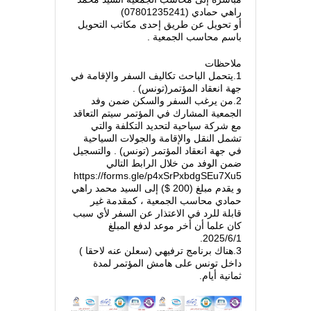
راهي حمادي (07801235241)
أو تحويل عن طريق إحدى مكاتب التحويل
باسم محاسب الجمعية .
ملاحظات
1.يتحمل الباحث تكاليف السفر والإقامة في
جهة انعقاد المؤتمر(تونس) .
2.من يرغب السفر والسكن ضمن وفد
الجمعية المشارك في المؤتمر سيتم التعاقد
مع شركة سياحية لتحديد التكلفة والتي
تشمل النقل والإقامة والجولات السياحية
في جهة انعقاد المؤتمر (تونس) . والتسجيل
ضمن الوفد من خلال الرابط التالي
https://forms.gle/p4xSrPxbdgSEu7Xu5
و يقدم مبلغ (200 $) إلى السيد محمد راهي
حمادي محاسب الجمعية ، كمقدمة غير
قابلة للرد في الاعتذار عن السفر لأي سبب
كان علما أن أخر موعد لدفع المبلغ
2025/6/1.
3.هناك برنامج ترفيهي (سعلن عنه لاحقا )
داخل تونس على هامش المؤتمر لمدة
ثمانية أيام.