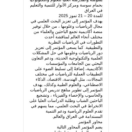
بحمام سوسة ومركز الأنوار للتنمية والتعليم
في العراق
للمدة 20 – 21 تموز 2025
يهدف المؤتمر إلى تعزيز البحث العلمي في
مجال الرياضيات وعلومها ، من خلال توفير
منصة أكاديمية تجمع الباحثين والعلماء من
مختلف أنحاء العالم لمناقشة أحدث
التطورات في الرياضيات النظرية
والتطبيقية. كما يسعى المؤتمر إلى تعزيز
دور الرياضيات وعلومها في حل المشكلات
العلمية والتكنولوجية الحديثة، ودعم التعاون
البحثي بين الجامعات والمؤسسات
الأكاديمية، إضافةً إلى تسليط الضوء على
التطبيقات العملية للرياضيات في مختلف
المجالات، مثل الهندسة، الاقتصاد، الذكاء
الاصطناعي، والعلوم الطبية.وكذلك، يهدف
المؤتمر إلى تطوير مناهج تدريس الرياضيات
والحاسوب والإحصاء والفيزياء ، وتشجيع
الباحثين الشباب وطلبة الدراسات العليا على
الانخراط في البحث العلمي، مما يسهم في
تقدم العلوم الرياضية ودعم التنمية
المستدامة في العراق والعالم.
محاور المؤتمر
يضم المؤتمر المحاور التالية