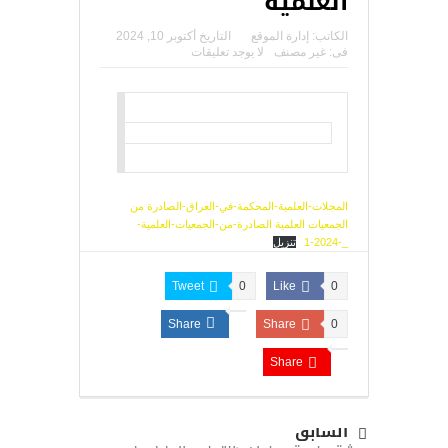
العلمية
الكاتب:
إدارة الموقع
التاريخ
أكتوبر 10, 2024
فى:
غير مصنف
لا يوجد تعليقات
المجلات-العلمية-المحكمة-في-العراق-الصادرة من
الجمعيات العلمية الصادرة-من-الجمعيات-العلمية-
_-2024-1
تنزيل
Tweet
0
Like
0
Share
Share
0
Share
السابق