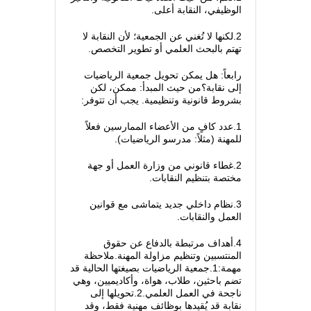
الوظيفي، النقابة أعلى.
2.لكنها لا تُغني عن الجمعية؛ لأن النقابة لا
تهتم بالبحث العلمي أو تطوير التخصص.
رابعاً: هل يمكن تحويل جمعية الرياضيات
إلى نقابة؟من حيث المبدأ: ممكن، لكن
بشروط قانونية وتنظيمية. يجب أن تتوفر:
1.عدد كافٍ من الأعضاء الممارسين فعلاً
للمهنة (مثلاً: مدرسو الرياضيات).
2.غطاء قانوني من وزارة العمل أو جهة
مختصة بتنظيم النقابات.
3.نظام داخلي جديد يتماشى مع قوانين
العمل والنقابات.
4.أهداف مرتبطة بالدفاع عن حقوق
المنتسبين وتنظيم مزاولة المهنة.ملاحظة
مهمة:1.جمعية الرياضيات بصيغتها الحالية قد
تضم باحثين، طلاب، هواة، وأكاديميين، وهي
ناجحة في العمل العلمي.2.تحويلها إلى
نقابة قد يُقيدها بوظائف مهنية فقط، وقد