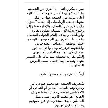
سؤال يتكرر دائما : ما الفرق بين الجمعية
والنقابة ؟ وأيهما أفضل ؟ وإذا كانت النقابة
أعلى مرتبة من الجمعية فهل بالإمكان
تحويل جمعية الرياضيات إلى نقابة ؟ سؤال
رائع يتكرر كثيراً بالفعل، والإجابة تحتاج إلى
وضوح ودقة لأن المسألة تتعلق بالقانون،
والوظيفة، والهدف. إليكم الجواب المفصل
والمبسط : الفرق بين الجمعية والنقابة من
حيث الوظيفة، الأهداف، الصلاحيات،
والعضوية جوهري، وكل واحدة لها دور
مختلف في المجتمع العلمي أو المهني.
إليكم مقارنة تفصيلية تساعدك على التمييز
بينهما وتحديد أيهما أفضل حسب الغرض
المطلوب:
أولاً: الفرق بين الجمعية والنقابة :
1.تعريف الجمعية :هو تنظيم طوعي غير
ربحي يهتم بالجانب العلمي أو الثقافي أو
الاجتماعي لتخصص معين ، بينما تعريف
النقابة : هو تنظيم قانوني مهني يمثل
العاملين بمهنة معينة ويدافع عن حقوقهم
وتنظيم شؤون مهنتهم.