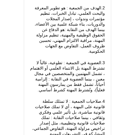
2.الهدف من الجمعية : هو تطوير المعرفة
والبحث العلمي، تبادل الخبرات، تنظيم
مؤتمرات وندوات ، إصدار المجلات
والدوريات، بناء شبكة علمية بين الأعضاء،
بينما الهدف من النقابة :هو الدفاع عن
الحقوق الوظيفية والمهنية، تنظيم مزاولة
المهنة، مراقبة الالتزام المهني، تحسين
ظروف العمل، التفاوض مع الجهات
الحكومية.
3.العضوية في الجمعية : تطوعية، غالباً لا
تشترط المهنة بل الانتماء العلمي أو الاهتمام
، تشمل المهتمين والمتخصصين في مجال
معين ، بينما العضوية في النقابة : إلزامية
أحياناً، تشمل فقط من يمارسون المهنة
فعلياً)، وتُشترط المهنة كشرط أساسي.
4.صلاحيات الجمعية : لا تمتلك سلطة
قانونية على المهنة ، أي لا تملك صلاحيات
قانونية مباشرة، بل تأثير علمي وفكري
وثقافي ، بينما صلاحيات النقابة : تملك
صلاحيات قانونية وتنظيمية، مثل إصدار
تراخيص مزاولة المهنة، التفاوض الجماعي،
المشاركة في التشريعات المهنية.