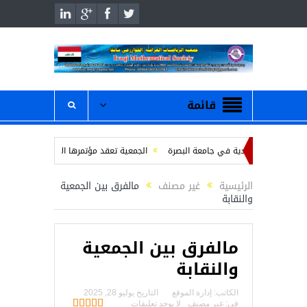
قائمة
لوم الاقتصادية في جامعة البصرة
الجمعية تعقد مؤتمرها الانتخابي للهيئة الادارية
ن
محاضرة بعنوان ” عمر الخيام والرياضيات “
/ دعوة لحضور والمشاركة في 
الرئيسية
غير مصنف
مالفرق بين الجمعية
والنقابة
مالفرق بين الجمعية
والنقابة
الكاتب:
إدارة الموقع
التاريخ
يوليو 28, 2025
فى:
غير مصنف
لا يوجد تعليقات