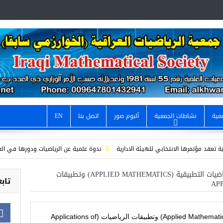
عية
نشاطات الجمعية
ألبوم صور
اتصل بنا
EN
ؤتمرها الانتخابي للهيئة الادارية
ندوة علمية عن الرياضيات ودورها في العلوم الطب
/ دعوة لحضور والمشاركة في احتفال اليوم العالمي للرياضيات
ما الفرق بين الرياضيات التطبيقية (APPLIED MATHEMATICS) وتطبيقات
تابع