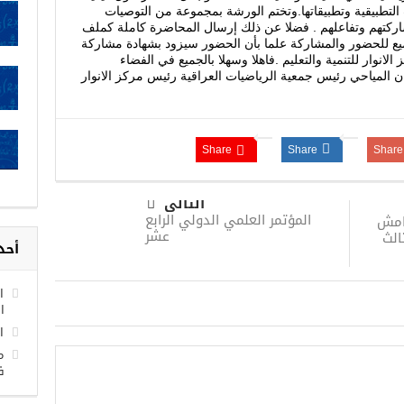
 التطبيقية وتطبيقاتها.وتختم الورشة بمجموعة من التوصيات
اركتهم وتفاعلهم . فضلا عن ذلك إرسال المحاضرة كاملة كملف
لجميع للحضور والمشاركة علما بأن الحضور سيزود بشهادة مشاركة
انوار للتنمية والتعليم .فاهلا وسهلا بالجميع في الفضاء
ان المياحي رئيس جمعية الرياضيات العراقية رئيس مركز الانوار
Share
Share
Share
التالى
المؤتمر العلمي الدولي الرابع
هامش
عشر
الث
أحد
ا
ا
ا
م
ف