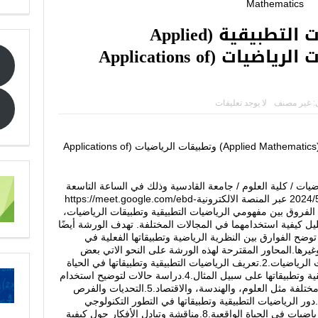
ما الفرق بين الرياضيات التطبيقية (Applied
Mathematics) وتطبيقات الرياضيات (Applications of
:
غير مصنف
لا يوجد تعليقات
بعنوان ” ما الفرق بين الرياضيات التطبيقية (Applied Mathematics) وتطبيقات الرياضيات (Applications of
ضيات / كلية العلوم / جامعة القادسية وذلك في الساعة التاسعة
مساء بتوقيت بغداد ليوم الثلاثاء الموافق 2024/5/7 عبر المنصة الالكترونيةhttps://meet.google.com/ebd-
ضيح الفروق بين مفهومي الرياضيات التطبيقية وتطبيقات الرياضيات،
كيفية استخدامهما في المجالات المختلفة. تهدف الورشة أيضًا
توضح الفوارق بين النظرية الرياضية وتطبيقاتها الفعلية في
غيرها.المحاور المقترحة لهذه الورشة على النحو الاتي بعض
:1.مقدمة في الرياضيات التطبيقية وتطبيقات الرياضيات.2.تعريف الرياضيات التطبيقية وتطبيقاتها في الحياة
الواقعية.3.فهم الفرق بين الرياضيات التطبيقية وتطبيقاتها على سبيل المثال.4.دراسة حالات لتوضيح استخدام
الرياضيات التطبيقية وتطبيقاتها في مجالات مختلفة مثل العلوم، والهندسة، والاقتصاد.5.التحديات والفرص
في تطبيق الرياضيات التطبيقية وتطبيقاتها.6.دور الرياضيات التطبيقية وتطبيقاتها في التطور التكنولوجي
والابتكار.7.أفضل الممارسات في تطبيق الرياضيات في الحياة الواقعية.8.مناقشة وتبادل الأفكار حول كيفية