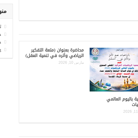
منو
ت
خل
خ
محاضرة بعنوان (متعة التفكير
g
الرياضي وأثره في تنمية العقل)
مارس 10, 2026
ية باليوم العالمي
يات