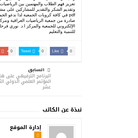
تعزيز فهم الطلاب والمهتمين بين الرياضيات
وتقديم الشكر والتقدير للمشاركين على مش
pdf في كافة كروبات الجمعية لذا ندعو ا
صادرة من جمعية الرياضيات العراقية ومركز ال
الإلكتروني للجمعية والمركز ا.د. نوري فرح
للتنمية والتعليم
0
Tweet
0
Like
0
السابق
البرنامج الترفيهي على 
المؤتمر العلمي الدولي الث
عشر
نبذة عن الكاتب
إدارة الموقع