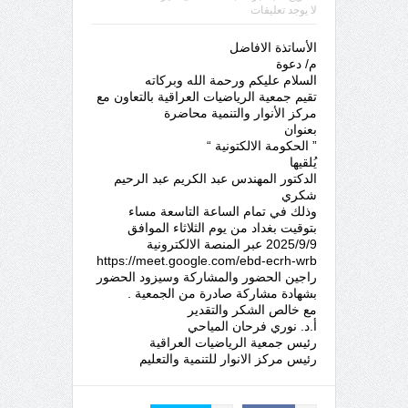
لا يوجد تعليقات
الأساتذة الافاضل
م/ دعوة
السلام عليكم ورحمة الله وبركاته
تقيم جمعية الرياضيات العراقية بالتعاون مع
مركز الأنوار والتنمية محاضرة
بعنوان
” الحكومة الالكتونية “
يُلقيها
الدكتور المهندس عبد الكريم عبد الرحيم
شكري
وذلك في تمام الساعة التاسعة مساء
بتوقيت بغداد من يوم الثلاثاء الموافق
2025/9/9 عبر المنصة الالكترونية
https://meet.google.com/ebd-ecrh-wrb
راجين الحضور والمشاركة وسيزود الحضور
بشهادة مشاركة صادرة من الجمعية .
مع خالص الشكر والتقدير
أ.د. نوري فرحان المياحي
رئيس جمعية الرياضيات العراقية
رئيس مركز الانوار للتنمية والتعليم