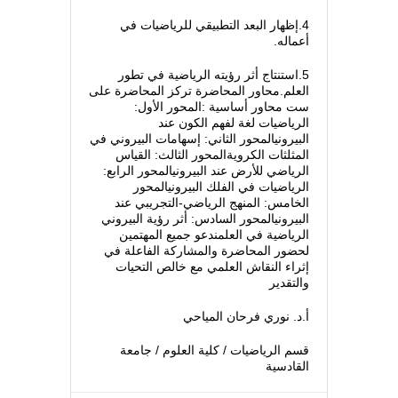
4.إظهار البعد التطبيقي للرياضيات في
أعماله.
5.استنتاج أثر رؤيته الرياضية في تطور
العلم.محاور المحاضرة تركز المحاضرة على
ست محاور أساسية :المحور الأول:
الرياضيات لغة لفهم الكون عند
البيرونيالمحور الثاني: إسهامات البيروني في
المثلثات الكرويةالمحور الثالث: القياس
الرياضي للأرض عند البيرونيالمحور الرابع:
الرياضيات في الفلك البيرونيالمحور
الخامس: المنهج الرياضي-التجريبي عند
البيرونيالمحور السادس: أثر رؤية البيروني
الرياضية في العلمندعو جميع المهتمين
لحضور المحاضرة والمشاركة الفاعلة في
إثراء النقاش العلمي مع خالص التحيات
والتقدير
أ.د. نوري فرحان المياحي
قسم الرياضيات / كلية العلوم / جامعة
القادسية