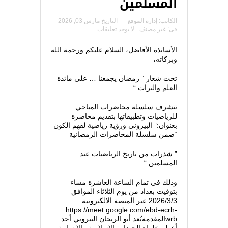
المسلمين
الكاتب:
إدارة الموقع
التاريخ
مارس 03, 2026
فى:
غير مصنف
لا يوجد تعليقات
الأساتذة الأفاضل، السلام عليكم ورحمة الله
وبركاته،
تحت شعار ” رمضان يجمعنا … على مائدة
العلم والتراث “
تتشرف سلسلة محاضرات المياحي
للرياضيات وتطبيقاتها بتقديم محاضرة
بعنوان:” البيروني ورؤية رياضية لفهم الكون
“ضمن سلسلة المحاضرات الرمضانية
” شذرات من تاريخ الرياضيات عند
المسلمين “
وذلك في تمام الساعة العاشرة مساء
بتوقيت بغداد من يوم الثلاثاء الموافق
2026/3/3 عبر المنصة الالكترونية
https://meet.google.com/ebd-ecrh-
wrbالمقدمةيُعد أبو الريحان البيروني أحد
أعظم علماء الحضارة الإسلامية والإنسانية،