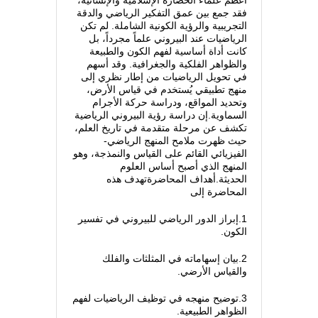
فقد جمع بين عمق التفكير الرياضي والدقة
التجريبية والرؤية الكونية الشاملة. لم تكن
الرياضيات عند البيروني علماً مجرداً، بل
كانت أداة أساسية لفهم الكون والطبيعة
والظواهر الفلكية والجغرافية. وقد أسهم
في تحويل الرياضيات من إطار نظري إلى
منهج تطبيقي يُستخدم في قياس الأرض،
وتحديد المواقع، ودراسة حركة الأجرام
السماوية.إن دراسة رؤية البيروني الرياضية
تكشف عن مرحلة متقدمة في تاريخ العلم،
حيث ظهرت ملامح المنهج الرياضي-
الفيزيائي القائم على القياس والنمذجة، وهو
المنهج الذي أصبح أساس العلوم
الحديثة.أهداف المحاضرةتهدف هذه
المحاضرة إلى
1.إبراز الدور الرياضي للبيروني في تفسير
الكون.
2.بيان إسهاماته في المثلثات والفلك
والقياس الأرضي.
3.توضيح منهجه في توظيف الرياضيات لفهم
الظواهر الطبيعية.