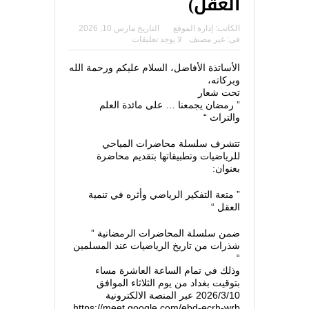
العقل)
الكاتب:
إدارة الموقع
التاريخ
مارس 10, 2026
فى:
غير مصنف
لا يوجد تعليقات
الأساتذة الأفاضل، السلام عليكم ورحمة الله
وبركاته،
تحت شعار
” رمضان يجمعنا … على مائدة العلم
والتراث “
تتشرف سلسلة محاضرات المياحي
للرياضيات وتطبيقاتها بتقديم محاضرة
بعنوان:
” متعة التفكير الرياضي وأثره في تنمية
العقل “
ضمن سلسلة المحاضرات الرمضانية ”
شذرات من تاريخ الرياضيات عند المسلمين
“
وذلك في تمام الساعة العاشرة مساء
بتوقيت بغداد من يوم الثلاثاء الموافق
2026/3/10 عبر المنصة الالكترونية
https://meet.google.com/ebd-ecrh-wrb