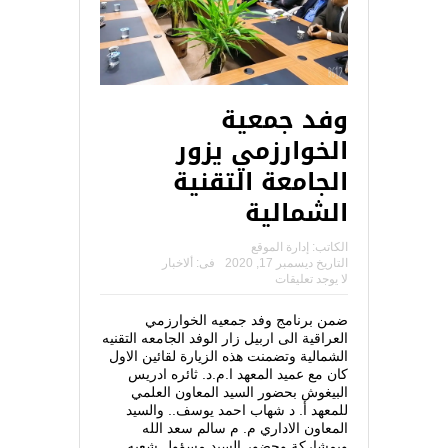
وفد جمعية
الخوارزمي يزور
الجامعة التقنية
الشمالية
الكاتب:
إدارة الموقع
التاريخ
ديسمبر 17, 2020
فى:
ألاخبار
لا يوجد تعليقات
ضمن برنامج وفد جمعيه الخوارزمي
العراقية الى اربيل زار الوفد الجامعه التقنيه
الشمالية وتضمنت هذه الزيارة لقائين الاول
كان مع عميد المعهد ا.م.د. ثائره ادريس
البيغوش بحضور السيد المعاون العلمي
للمعهد أ. د شهاب احمد يوسف.. والسيد
المعاون الاداري م. م سالم سعد الله
وبمشاركة وحضور السيد مسؤول شعبه