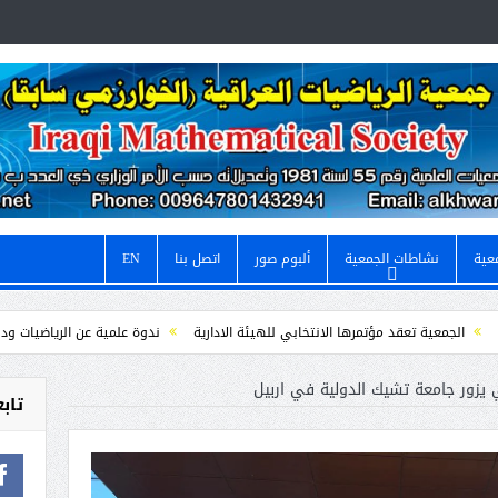
عية
نشاطات الجمعية
ألبوم صور
اتصل بنا
EN
 مؤتمرها الانتخابي للهيئة الادارية
ندوة علمية عن الرياضيات ودورها في العلوم ال
 “
/ دعوة لحضور والمشاركة في احتفال اليوم العالمي للرياضيات
 يزور جامعة تشيك الدولية في اربيل
تابع