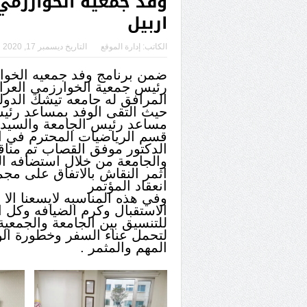
وفد جمعية الخوارزمي
اربيل
الكاتب:
إدارة الموقع
التاريخ
ديسمبر 17, 2020
ضمن برنامج وفد جمعيه الخوار
رئيس جمعية الخوارزمي العراقي
المرافق له جامعه تيشك الدولي
حيث التقى الوفد بمساعد رئيس
مساعد رئيس الجامعة والسيد و
قسم الرياضيات المحترم في ال
الدكتور موفق القصاب تم مناق
والجامعة من خلال استضافه ال
اثمر النقاش بالاتفاق على مج
انعقاد المؤتمر
وفي هذه المناسبه لايسعنا الا
الاستقبال وكرم الضيافه وكل ا
للتنسيق بين الجامعة والجمعي
لتحمل عناء السفر وخطورة الو
المهم والمثمر .