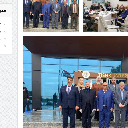
منو
ت
خلا
خ
g