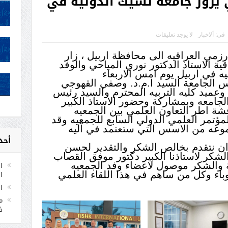
 يزور جامعة تشيك الدولية في
فى:
ألاخبار
لا يوجد تعليقات
زمي العراقيه الى محافظة اربيل ، زار
ة الاستاذ الدكتور نوري المياحي والوفد
ه في اربيل يوم امس الاربعاء
 الجامعة السيد ا.م.د. وصفي القهوجي
عميد كليه التربيه المحترم والسيد رئيس
جامعه وبمشاركة وحضور الاستاذ الكبير
شة اطر التعاون العلمي بين الجمعيه
مؤتمر العلمي الدولي السابع للجمعيه وقد
موعه من الاسس التي ستعتمد في آليه
أحد
 ان نتقدم بخالص الشكر والتقدير لحسن
لشكر لاستاذنا الكبير دكتور موفق القصاب
ا
ة والشكر موصول لاعضاء وفد الجمعيه
ا
باء وكل من ساهم في هذا اللقاء العلمي
ا
م
ف