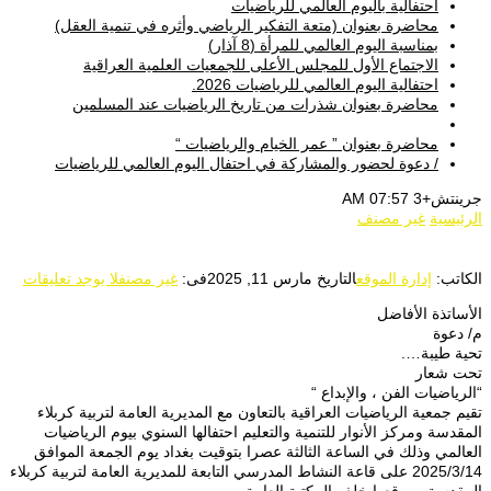
احتفالية باليوم العالمي للرياضيات
محاضرة بعنوان (متعة التفكير الرياضي وأثره في تنمية العقل)
بمناسبة اليوم العالمي للمرأة (8 آذار)
الاجتماع الأول للمجلس الأعلى للجمعيات العلمية العراقية
احتفالية اليوم العالمي للرياضيات 2026.
محاضرة بعنوان شذرات من تاريخ الرياضيات عند المسلمين
محاضرة بعنوان ” عمر الخيام والرياضيات “
/ دعوة لحضور والمشاركة في احتفال اليوم العالمي للرياضيات
جرينتش+3 07:57 AM
الرئيسية
غير مصنف
الكاتب:
إدارة الموقع
التاريخ
مارس 11, 2025
فى:
غير مصنف
لا يوجد تعليقات
الأساتذة الأفاضل
م/ دعوة
تحية طيبة….
تحت شعار
“الرياضيات الفن ، والإبداع “
تقيم جمعية الرياضيات العراقية بالتعاون مع المديرية العامة لتربية كربلاء
المقدسة ومركز الأنوار للتنمية والتعليم احتفالها السنوي بيوم الرياضيات
العالمي وذلك في الساعة الثالثة عصرا بتوقيت بغداد يوم الجمعة الموافق
2025/3/14 على قاعة النشاط المدرسي التابعة للمديرية العامة لتربية كربلاء
المقدسة وموقعها خلف المكتبة العامة